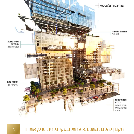
תקנון להטבת משכנתא פרשקובסקי בקרית פרס, אשדוד