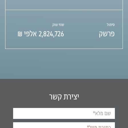
סימול
שווי שוק
פרשק
2,824,726
אלפי ₪
יצירת קשר