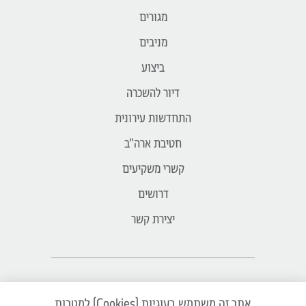
מגורים
מניבים
ביצוע
דיור להשכרה
התחדשות עירונית
חטיבת ארה״ב
קשרי משקיעים
דרושים
יצירת קשר
Ⓒ 2026 כל הזכויות שמורות לחברת פרשקובסקי
אתר זה משתמש בעוגיות (Cookies) למטרות
השקעות ובניין בע"מ | כל ההדמיות להמחשה בלבד, את