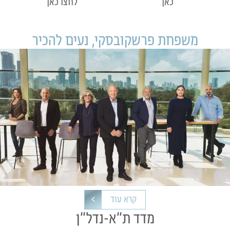
כאן
לחצו כאן
משפחת פרשקובסקי, נעים להכיר
קרא עוד
מדד ת״א-נדל״ן