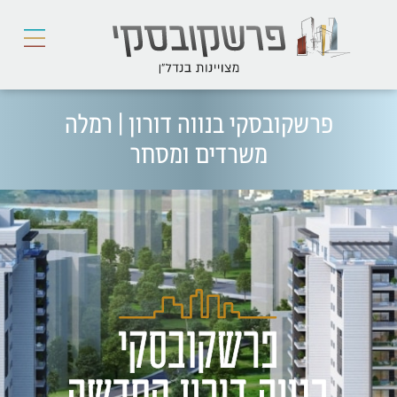
פרשקובסקי בנווה דורון | רמלה
משרדים ומסחר