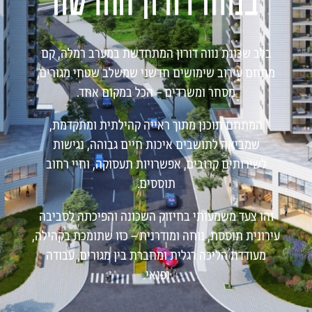
בלב שכונת נווה דורון המתחדשת במערב רמלה, קם
מתחם עירוב שימושים חדשני שמשלב שטחי מגורים,
מסחר ומשרדים – הכל במקום אחד.
המתחם תוכנן מתוך ראייה קהילתית ומתקדמת,
שמביאה לתושבים איכות חיים גבוהה, נגישות
לשירותים קרובים, אפשרויות תעסוקה, וחיי רחוב
תוססים.
זהו צעד משמעותי בחיזוק השכונה והפיכתה לסביבה
עירונית תוססת, נוחה ומודרנית – כזו שתומכת בקהילה,
מעודדת הליכה רגלית ומחברת בין מגורים, עבודה
ופנאי.