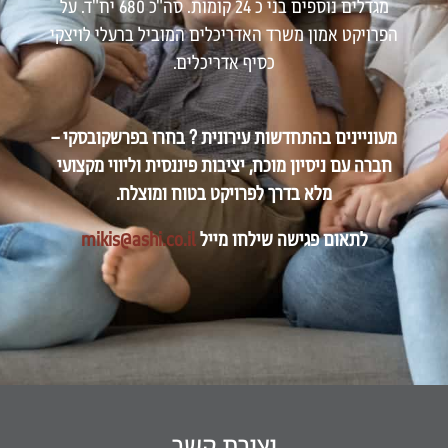
מגדלים נוספים בני כ 24 קומות. סה"כ 680 יח"ד. על
הפרויקט אמון משרד האדריכלים המוביל ברעלי לויצקי
כסיף אדריכלים.
מעוניינים בהתחדשות עירונית ? בחרו בפרשקובסקי –
חברה עם ניסיון מוכח, יציבות פיננסית וליווי מקצועי
מלא בדרך לפרויקט בטוח ומוצלח.
לתאום פגישה שילחו מייל
mikis@ashi.co.il
יצירת קשר