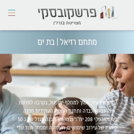
מתחם רזיאל | בת ים
במזרח העיר, סמוך למחלף יוספטל, בקרבה לתחנת
הרכבת הכבדה ותחנת המטרו העתידית תפנה
פרשקובסקי 208 יח"ד ובמקומן תבנה מגדל של כ 50
קומות של עירוב שימושים, תעסוקה ומסחר ועוד שני