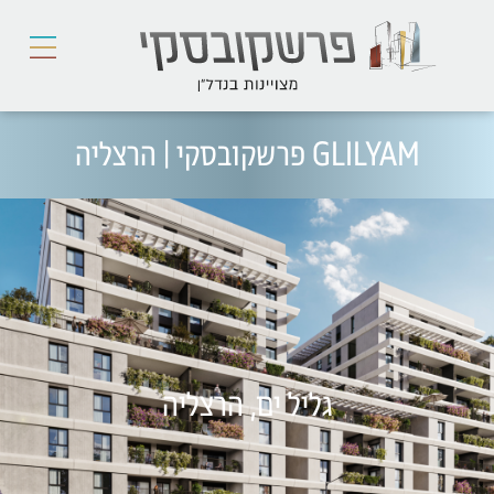
GLILYAM פרשקובסקי | הרצליה
גליל ים, הרצליה