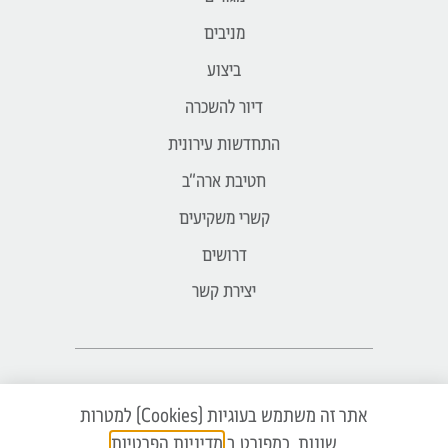
מניבים
ביצוע
דיור להשכרה
התחדשות עירונית
חטיבת ארה״ב
קשרי משקיעים
דרושים
יצירת קשר
Ⓒ 2026 כל הזכויות שמורות לחברת פרשקובסקי
אתר זה משתמש בעוגיות (Cookies) למטרות
השקעות ובניין בע"מ | כל ההדמיות להמחשה בלבד, את
החברה יחייבו הסכם המכר ומפרטיו בלבד |
מדיניות
שונות, כמפורט ב
מדיניות הפרטיות