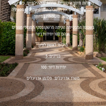
מוסדות חינוך איכותיים, שירותים קהילתיים, פארקים
וגינות המשרתים את תושבי השכונה, שנהנים מסביבה
שקטה ומטופחת במיוחד.
בשכונה המבטיחה הקימה פרשקובסקי 5 מגדלי מגורים
ובהם 100 יחידות דיור.
מיקום: ראשון לציון
בניינים: 5
יחידות דיור: 100
משרד אדריכלים: פלדמן אדריכלים