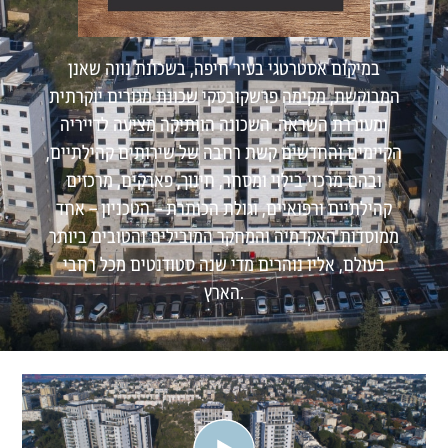
במיקום אסטרטגי בעיר חיפה, בשכונת נווה שאנן
המבוקשת, מקימה פרשקובסקי שכונת מגורים יוקרתית
ומעוררת השראה. השכונה הוותיקה מציעה לדייריה
הקיימים והחדשים קשת רחבה של שירותים קהילתיים,
ובהם מרכזי בילוי ומסחר, חינוך, פארקים, מרכזים
קהילתיים ורפואיים, וגולת הכותרת – הטכניון – אחד
ממוסדות האקדמיה והמחקר המובילים והטובים ביותר
בעולם, אליו נוהרים מדי שנה סטודנטים מכל רחבי
הארץ.